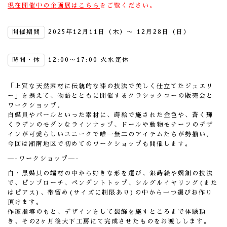
現在開催中の企画展はこちら
をご覧ください。
開催期間
2025年12月11日（木）〜 12月28日（日）
時間・休
12:00〜17:00 火水定休
「上質な天然素材に伝統的な漆の技法で美しく仕立てたジュエリ
ー
」を携えて、物語とともに開催するクラシックコーの販売会と
ワー
クショップ。
白蝶貝やパールといった素材に、蒔絵で施された金色や、蒼く輝
く
ラデンのモダンなラインナップ、ドールや動物モチーフのデザ
イン
が可愛らしいユニークで唯一無二のアイテムたちが勢揃い。
今回は湘南地区で初めてのワークショップも開催します。
—-ワークショップ—-
白・黒蝶貝の端材の中から好きな形を選び、銀蒔絵や螺鈿の技法
で
、ピンブローチ、ペンダントトップ、シルグルイヤリング(
また
はピアス)、帯留め(サイズに制限あり)
の中から一つ選びお作り
頂けます。
作家指導のもと、デザインをして装飾を施すところまで体験頂
き、
その2ヶ月後大下工房にて完成させたものをお渡しします。