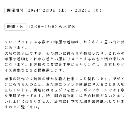
開催期間
2024年2月3日（土）〜 2月26日（月）
時間・休
12:00〜17:00 火水定休
クローゼットにある数々の洋服や着物は、たくさんの思い出と共
にあります。
大切な思い出ですが、その想いに縛られず整理したり、これらの
洋服や着物をこれから着たい服にリメイクするのも生活の楽しみ
になります。お客様のご要望を丁寧にヒヤリングし、お直しやサ
イズ調整などをご提案致します。
洋服の制作では熟練の確かな職人仕事により制作します。デザイ
ンはもちろんのこと、着た時にラインが綺麗に見えることを大切
にしています。裏地にはキュプラを使い、ボタンホールでは丁寧
な玉縁で仕上げます。特に絹の着物地にはその技術がないと美し
い仕上げにはなりません。店内に仕立てた服を常時展示していま
すのでご覧下さい。